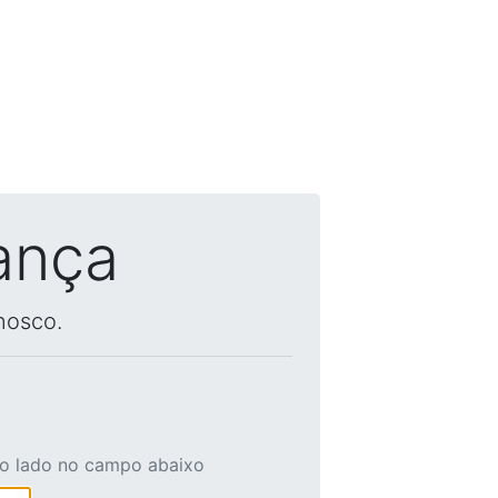
ança
nosco.
ao lado no campo abaixo