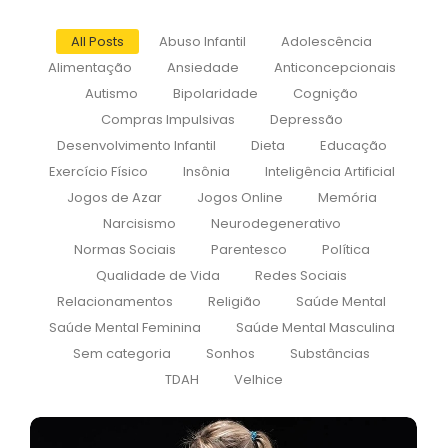
All Posts
Abuso Infantil
Adolescência
Alimentação
Ansiedade
Anticoncepcionais
Autismo
Bipolaridade
Cognição
Compras Impulsivas
Depressão
Desenvolvimento Infantil
Dieta
Educação
Exercício Físico
Insônia
Inteligência Artificial
Jogos de Azar
Jogos Online
Memória
Narcisismo
Neurodegenerativo
Normas Sociais
Parentesco
Política
Qualidade de Vida
Redes Sociais
Relacionamentos
Religião
Saúde Mental
Saúde Mental Feminina
Saúde Mental Masculina
Sem categoria
Sonhos
Substâncias
TDAH
Velhice