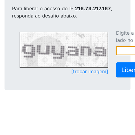
Para liberar o acesso
do IP
216.73.217.167
,
responda ao desafio abaixo.
Digite 
lado no
[trocar imagem]