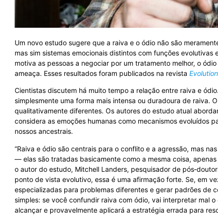
Um novo estudo sugere que a raiva e o ódio não são merament
mas sim sistemas emocionais distintos com funções evolutivas e
motiva as pessoas a negociar por um tratamento melhor, o ódio i
ameaça. Esses resultados foram publicados na revista
Evolutio
Cientistas discutem há muito tempo a relação entre raiva e ódi
simplesmente uma forma mais intensa ou duradoura de raiva.
qualitativamente diferentes. Os autores do estudo atual abord
considera as emoções humanas como mecanismos evoluídos para
nossos ancestrais.
“Raiva e ódio são centrais para o conflito e a agressão, mas n
— elas são tratadas basicamente como a mesma coisa, apenas em
o autor do estudo, Mitchell Landers, pesquisador de pós‑doutor
ponto de vista evolutivo, essa é uma afirmação forte. Se, em ve
especializadas para problemas diferentes e gerar padrões de 
simples: se você confundir raiva com ódio, vai interpretar mal 
alcançar e provavelmente aplicará a estratégia errada para resol