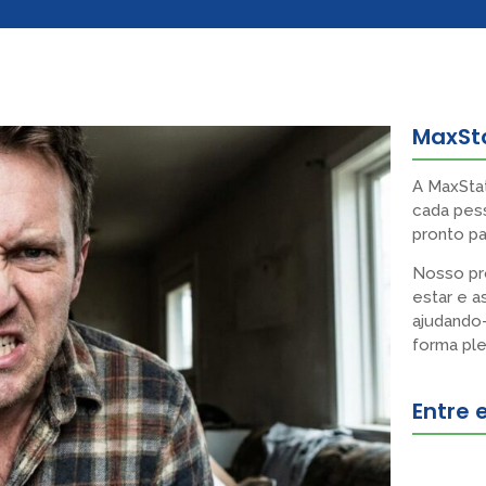
MaxSt
A MaxSta
cada pess
pronto pa
Nosso pro
estar e a
ajudando-
forma ple
Entre