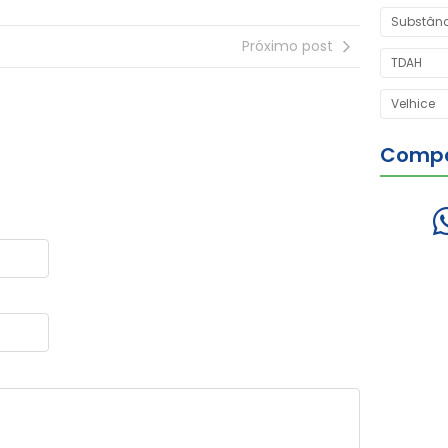
Substân
Próximo post
TDAH
Velhice
Compar