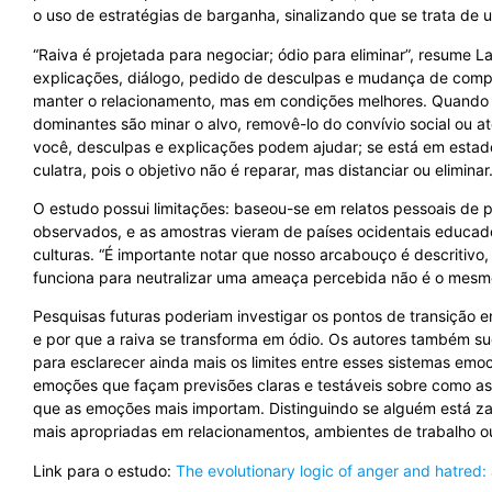
o uso de estratégias de barganha, sinalizando que se trata de 
“Raiva é projetada para negociar; ódio para eliminar”, resume
explicações, diálogo, pedido de desculpas e mudança de compor
manter o relacionamento, mas em condições melhores. Quando s
dominantes são minar o alvo, removê-lo do convívio social ou at
você, desculpas e explicações podem ajudar; se está em estado 
culatra, pois o objetivo não é reparar, mas distanciar ou eliminar.
O estudo possui limitações: baseou-se em relatos pessoais d
observados, e as amostras vieram de países ocidentais educado
culturas. “É importante notar que nosso arcabouço é descritivo, 
funciona para neutralizar uma ameaça percebida não é o mesmo q
Pesquisas futuras poderiam investigar os pontos de transição
e por que a raiva se transforma em ódio. Os autores também s
para esclarecer ainda mais os limites entre esses sistemas emoci
emoções que façam previsões claras e testáveis sobre como as 
que as emoções mais importam. Distinguindo se alguém está z
mais apropriadas em relacionamentos, ambientes de trabalho ou
Link para o estudo:
The evolutionary logic of anger and hatred: 