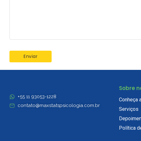
Sobre n
+55 11 93053-1228
Conheça 
contato@maxstatspsicologia.com.br
Serviços
Depoimen
Política d