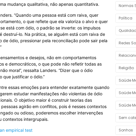
uma mudança qualitativa, não apenas quantitativa.
Normas S
 Landers. “Quando uma pessoa está com raiva, quer
Política
tamento, o que reflete que ela valoriza o alvo e quer
e está com ódio, o padrão se inverte: os impulsos
Qualidad
é destruí-lo. Na prática, se alguém está com raiva de
de ódio, pressionar pela reconciliação pode sair pela
Redes So
”
Relacio
e pensamentos e desejos, não em comportamentos
s e democráticos, o que pode não refletir todas as
Religião
não moral”, ressalta Landers. “Dizer que o ódio
ue justificar o ódio.”
Saúde Me
 entre essas emoções para entender exatamente quando
Saúde Me
ugerem estudar manifestações não violentas de ódio
onais. O objetivo maior é construir teorias das
Saúde Me
pessoas agirão em conflitos, pois é nesses contextos
angado ou odioso, poderemos escolher intervenções
Sem cate
 contextos intergrupais.
Sonhos
an empirical test