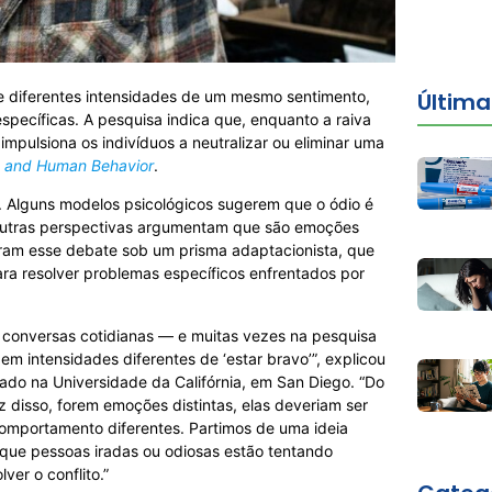
Últim
e diferentes intensidades de um mesmo sentimento,
specíficas. A pesquisa indica que, enquanto a raiva
mpulsiona os indivíduos a neutralizar ou eliminar uma
n and Human Behavior
.
o. Alguns modelos psicológicos sugerem que o ódio é
 Outras perspectivas argumentam que são emoções
aram esse debate sob um prisma adaptacionista, que
 resolver problemas específicos enfrentados por
as conversas cotidianas — e muitas vezes na pesquisa
 intensidades diferentes de ‘estar bravo’”, explicou
ado na Universidade da Califórnia, em San Diego. “Do
z disso, forem emoções distintas, elas deveriam ser
comportamento diferentes. Partimos de uma ideia
o que pessoas iradas ou odiosas estão tentando
ver o conflito.”