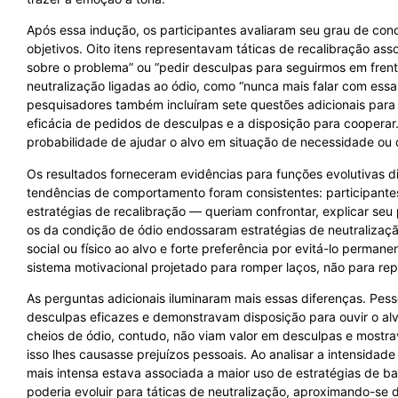
Após essa indução, os participantes avaliaram seu grau de co
objetivos. Oito itens representavam táticas de recalibração ass
sobre o problema” ou “pedir desculpas para seguirmos em frente
neutralização ligadas ao ódio, como “nunca mais falar com essa 
pesquisadores também incluíram sete questões adicionais para
eficácia de pedidos de desculpas e a disposição para cooperar.
probabilidade de ajudar o alvo em situação de necessidade ou de
Os resultados forneceram evidências para funções evolutivas 
tendências de comportamento foram consistentes: participantes
estratégias de recalibração — queriam confrontar, explicar seu
os da condição de ódio endossaram estratégias de neutralização
social ou físico ao alvo e forte preferência por evitá-lo perm
sistema motivacional projetado para romper laços, não para rep
As perguntas adicionais iluminaram mais essas diferenças. Pes
desculpas eficazes e demonstravam disposição para ouvir o alvo
cheios de ódio, contudo, não viam valor em desculpas e mostr
isso lhes causasse prejuízos pessoais. Ao analisar a intensida
mais intensa estava associada a maior uso de estratégias de 
poderia evoluir para táticas de neutralização, aproximando-se 