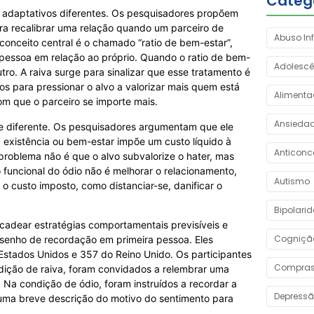
Categ
s adaptativos diferentes. Os pesquisadores propõem
ra recalibrar uma relação quando um parceiro de
Abuso Inf
 conceito central é o chamado “ratio de bem-estar”,
 pessoa em relação ao próprio. Quando o ratio de bem-
Adolescê
tro. A raiva surge para sinalizar que esse tratamento é
os para pressionar o alvo a valorizar mais quem está
Aliment
om que o parceiro se importe mais.
Ansieda
e diferente. Os pesquisadores argumentam que ele
a existência ou bem-estar impõe um custo líquido à
Anticonc
 problema não é que o alvo subvalorize o hater, mas
 funcional do ódio não é melhorar o relacionamento,
Autismo
o custo imposto, como distanciar-se, danificar o
Bipolari
adear estratégias comportamentais previsíveis e
Cogniçã
desenho de recordação em primeira pessoa. Eles
Estados Unidos e 357 do Reino Unido. Os participantes
Compras
ição de raiva, foram convidados a relembrar uma
a condição de ódio, foram instruídos a recordar a
Depress
uma breve descrição do motivo do sentimento para