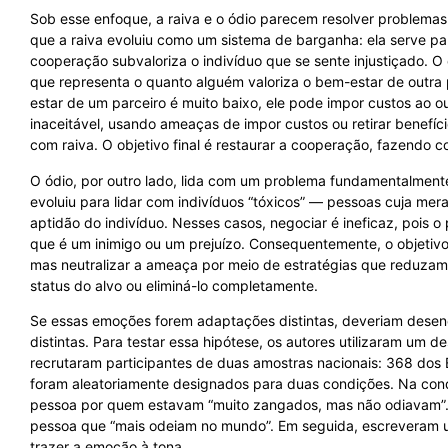
Sob esse enfoque, a raiva e o ódio parecem resolver problema
que a raiva evoluiu como um sistema de barganha: ela serve pa
cooperação subvaloriza o indivíduo que se sente injustiçado. O
que representa o quanto alguém valoriza o bem-estar de outra
estar de um parceiro é muito baixo, ele pode impor custos ao ou
inaceitável, usando ameaças de impor custos ou retirar benefíci
com raiva. O objetivo final é restaurar a cooperação, fazendo c
O ódio, por outro lado, lida com um problema fundamentalment
evoluiu para lidar com indivíduos “tóxicos” — pessoas cuja mer
aptidão do indivíduo. Nesses casos, negociar é ineficaz, pois o
que é um inimigo ou um prejuízo. Consequentemente, o objetivo
mas neutralizar a ameaça por meio de estratégias que reduzam 
status do alvo ou eliminá-lo completamente.
Se essas emoções forem adaptações distintas, deveriam desenc
distintas. Para testar essa hipótese, os autores utilizaram um 
recrutaram participantes de duas amostras nacionais: 368 dos 
foram aleatoriamente designados para duas condições. Na cond
pessoa por quem estavam “muito zangados, mas não odiavam”. N
pessoa que “mais odeiam no mundo”. Em seguida, escreveram 
trazer a emoção à tona.