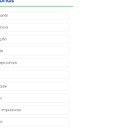
orias
antil
ncia
ação
de
epcionais
dade
o
 Impulsivas
ão