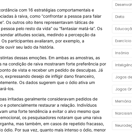
Desenvolv
ncordância com 16 estratégias comportamentais e
ociadas à raiva, como “confrontar a pessoa para falar
Dieta
”. Os outros oito itens representavam táticas de
pessoa pelo resto da vida” ou “fantasiar matá-la”. Os
Educaçã
 sondar atitudes sociais, medindo a percepção da
Exercício
 Os participantes avaliaram, por exemplo, a
 ouvir seu lado da história.
Insônia
distintas dessas emoções. Em ambas as amostras, as
 na condição de raiva mostraram forte preferência por
Inteligênc
 ponto de vista e receber um pedido de desculpas. Já
, expressando desejo de infligir dano financeiro,
Jogos de
anentemente. Os dados sugerem que o ódio ativa um
ará-los.
Jogos On
soas irritadas geralmente consideravam pedidos de
Memória
 e potencialmente restaurar a relação. Indivíduos
avam uma forte tendência a evitar o alvo mesmo que
Narcisis
de emocional, os pesquisadores notaram que uma raiva
barganha, mas também, em casos de repetido fracasso,
Neurodeg
do ódio. Por sua vez, quanto mais intenso o ódio, menor