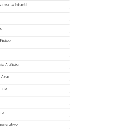
imento Infantil
o
 Físico
ia Artificial
 Azar
line
mo
enerativo