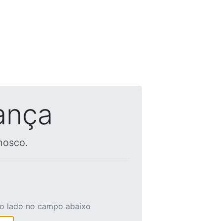
ança
nosco.
ao lado no campo abaixo